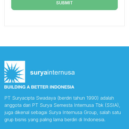
PT Suryacipta Swadaya (berdiri tahun 1990) adalah
anggota dari PT Surya Semesta Internusa Tbk (SSIA),
juga dikenal sebagai Surya Internusa Group, salah satu
grup bisnis yang paling lama berdiri di Indonesia.