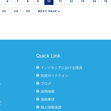
6
7
8
9
10
11
12
13
14
15
23
24
25
NEXT PAGE »
Quick Link
インドネシアにおける投資
投資ガイドライン
ブログ
ン
・
採用情報
率
免責事項
で
個人情報保護