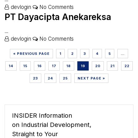
devlogin
No Comments
PT Dayacipta Anekareksa
...
devlogin
No Comments
« PREVIOUS PAGE
1
2
3
4
5
…
14
15
16
17
18
19
20
21
22
23
24
25
NEXT PAGE »
INSIDER Information
on Industrial Development,
Straight to Your