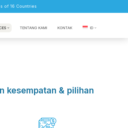
s of 16 Countries
CES
TENTANG KAMI
KONTAK
ID
n kesempatan & pilihan