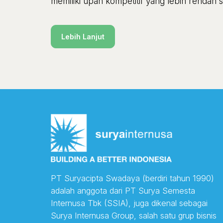
memiliki upah kompetitif yang lebih rendah 
Lebih Lanjut
PT Suryacipta Swadaya (berdiri tahun 1990)
adalah anggota dari PT Surya Semesta
Internusa Tbk (SSIA), juga dikenal sebagai
Surya Internusa Group, salah satu grup bisnis