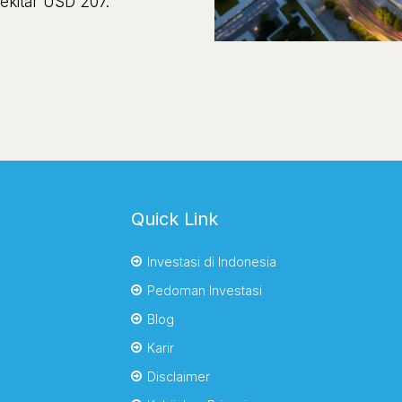
sekitar USD 207.
Quick Link
Investasi di Indonesia
Pedoman Investasi
Blog
Karir
Disclaimer