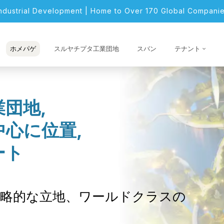
Industrial Development | Home to Over 170 Global Companie
ホメパゲ
スルヤチプタ工業団地
スバン
テナント
団地,
心に位置,
ート
略的な立地、ワールドクラスの